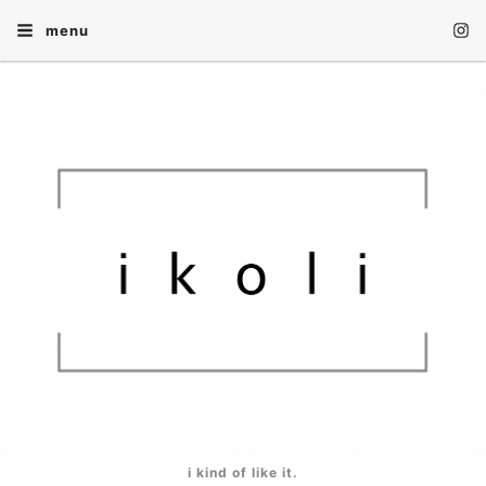
menu
i kind of like it.